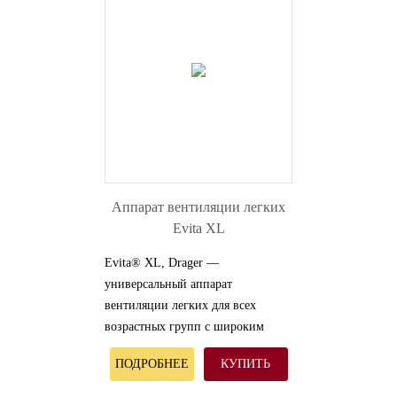
Аппарат вентиляции легких
Evita XL
Evita® XL, Drager —
универсальный аппарат
вентиляции легких для всех
возрастных групп с широким
спектром контролируемых и
ПОДРОБНЕЕ
КУПИТЬ
спонтанных режимов вентиляции.