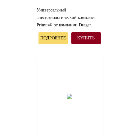
Универсальный
анестезиологический комплекс
Primus® от компании Drager
подходит для реанимационных
ПОДРОБНЕЕ
КУПИТЬ
мероприятий у взрослых и детей с
использованием любых
анестезиологических методик.