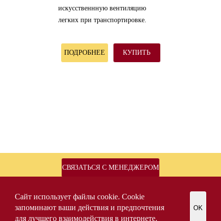
искусственнную вентиляцию
легких при транспортировке.
ПОДРОБНЕЕ
КУПИТЬ
СВЯЗАТЬСЯ С МЕНЕДЖЕРОМ
2021 © oper-zal.ru Медицинское оборудование для оснащения операционной с
Сайт использует файлы cookie. Cookie
доставкой по России
Политика конфиденциальности
запоминают ваши действия и предпочтения
OK
для лучшего взаимодействия в интернете.