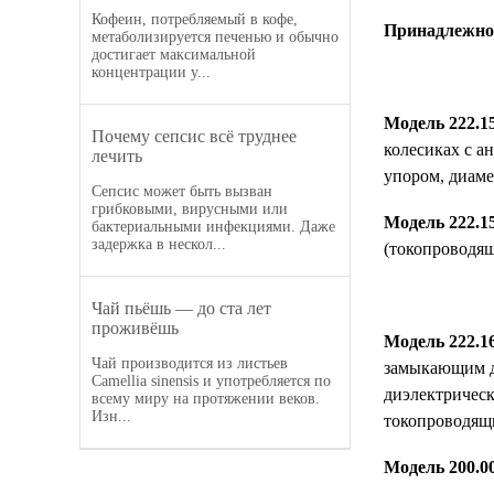
Кофеин, потребляемый в кофе,
Принадлежнос
метаболизируется печенью и обычно
достигает максимальной
концентрации у...
Модель 222.1
Почему сепсис всё труднее
колесиках с а
лечить
упором, диаме
Сепсис может быть вызван
грибковыми, вирусными или
Модель 222.1
бактериальными инфекциями. Даже
задержка в нескол...
(токопроводящ
Чай пьёшь — до ста лет
проживёшь
Модель 222.1
Чай производится из листьев
замыкающим д
Camellia sinensis и употребляется по
диэлектрическ
всему миру на протяжении веков.
Изн...
токопроводящи
Модель 200.0