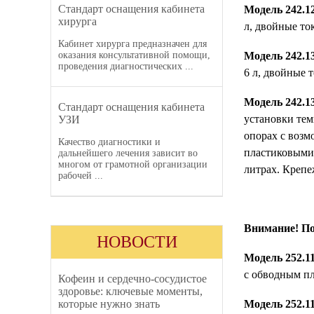
Стандарт оснащения кабинета
Модель 242.12
хирурга
л, двойные то
Кабинет хирурга предназначен для
оказания консультативной помощи,
Модель 242.1
проведения диагностических ...
6 л, двойные 
Модель 242.13
Стандарт оснащения кабинета
установки тем
УЗИ
опорах с воз
Качество диагностики и
пластиковыми 
дальнейшего лечения зависит во
многом от грамотной организации
литрах. Крепе
рабочей ...
Внимание! По
НОВОСТИ
Модель 252.11
с обводным пл
Кофеин и сердечно-сосудистое
здоровье: ключевые моменты,
которые нужно знать
Модель 252.11