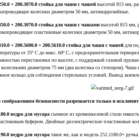
50.0 + 200.3070.0 стойка для чаши с чашей
высотой 815 мм, ра
копроводящие колесики диаметром 50 мм, антикоррозийные.
350.0
+ 200.3070.0 стойка для чаши с чашами
высотой 815 мм, 
токопроводящие пластиковые колесики диаметром 50 мм, антико
10.0 + 200.5600.0 + 200.5610.0 стойка для чаши с чашей
для по
пературы от 35º С до макс. 60º С, с предохранительным терморе
можностью перестановки по высоте, с поддержкой газовой пру
колесиками диаметром 75 мм (два колесика со стопором). Чаша 
жное кольцо для соблюдения стерильных условий. Вывод заземле
 соображениям безопасности разрешается только и исключит
80.0 ведро для мусора
съемное из хромникелевой стали емкость
астиковым буфером. Двойные диэлектрические пластиковые кол
90.0 ведро для мусора
такое же, как и модель 252.1180.0+ ручк