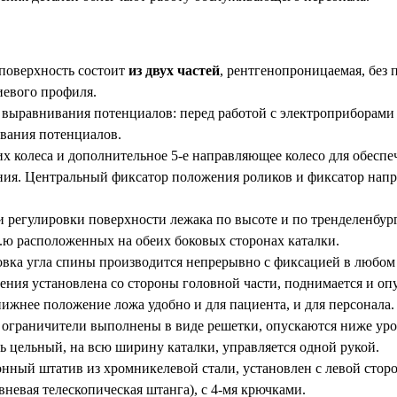
 поверхность состоит
из двух частей
, рентгенопроницаемая, без п
евого профиля.
 выравнивания потенциалов: перед работой с электроприборами 
вания потенциалов.
их колеса и дополнительное 5-е направляющее колесо для обесп
ния. Центральный фиксатор положения роликов и фиксатор напр
 регулировки поверхности лежака по высоте и по тренделенбур
 .ю расположенных на обеих боковых сторонах каталки.
овка угла спины производится непрерывно с фиксацией в любом
ния установлена со стороны головной части, поднимается и опу
ижнее положение ложа удобно и для пациента, и для персонала.
 ограничители выполнены в виде решетки, опускаются ниже уро
ь цельный, на всю ширину каталки, управляется одной рукой.
нный штатив из хромникелевой стали, установлен с левой сторо
вневая телескопическая штанга), с 4-мя крючками.