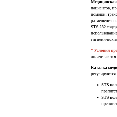
Медицинская 
пациентов, пр
помощи; транс
размещения п
STS 282
содер
использование
гигиеническим
* Условия пр
оплачиваются 
Каталка меди
регулируются
STS пол
препятс
STS пол
препятс