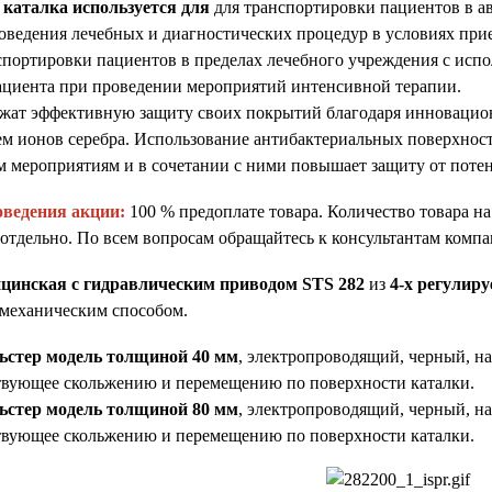
каталка используется для
для транспортировки пациентов в а
оведения лечебных и диагностических процедур в условиях при
портировки пациентов в пределах лечебного учреждения с испо
ациента при проведении мероприятий интенсивной терапии.
жат эффективную защиту своих покрытий благодаря инновацио
м ионов серебра. Использование антибактериальных поверхнос
 мероприятиям и в сочетании с ними повышает защиту от потен
оведения акции:
100 % предоплате товара. Количество товара н
отдельно. По всем вопросам обращайтесь к консультантам компан
цинская с гидравлическим приводом STS 282
из
4-х регулир
 механическим способом.
ьстер модель
толщиной 40 мм
, электропроводящий, черный, н
твующее скольжению и перемещению по поверхности каталки.
ьстер модель
толщиной 80 мм
, электропроводящий, черный, н
твующее скольжению и перемещению по поверхности каталки.