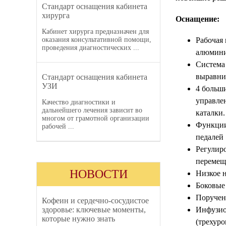
Стандарт оснащения кабинета
хирурга
Оснащение:
Кабинет хирурга предназначен для
оказания консультативной помощи,
Рабочая
проведения диагностических ...
алюмини
Система
выравни
Стандарт оснащения кабинета
УЗИ
4 больш
управле
Качество диагностики и
дальнейшего лечения зависит во
каталки.
многом от грамотной организации
Функции
рабочей ...
педалей
Регулир
перемеще
НОВОСТИ
Низкое н
Боковые
Поручен
Кофеин и сердечно-сосудистое
здоровье: ключевые моменты,
Инфузио
которые нужно знать
(трехуро